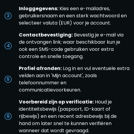
Inloggegevens:
Kies een e-mailadres,
gebruikersnaam en een sterk wachtwoord en
selecteer valuta (EUR) voor je account.
Contactbevestiging:
Bevestig je e-mail via
de ontvangen link; waar beschikbaar kun je
ook een SMS-code gebruiken voor extra
controle en snelle toegang.
Profiel afronden:
Log in en vul eventuele extra
velden aan in 'Mijn account', zoals
telefoonnummer en
communicatievoorkeuren.
Voorbereid zijn op verificatie:
Houd je
identiteitsbewijs (paspoort, ID-kaart of
rijbewijs) en een recent adresbewijs bij de
hand om later snel te kunnen verifiëren
wanneer dat wordt gevraagd.