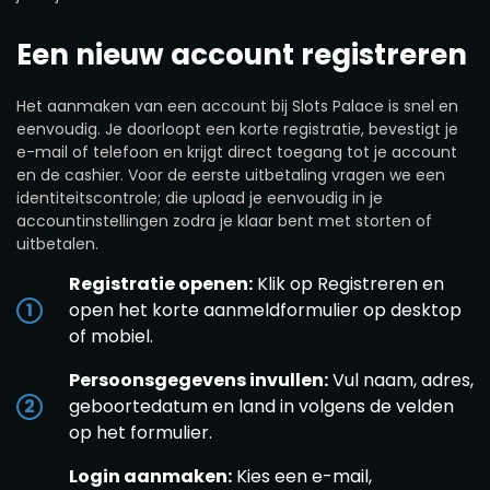
Een nieuw account registreren
Het aanmaken van een account bij Slots Palace is snel en
eenvoudig. Je doorloopt een korte registratie, bevestigt je
e-mail of telefoon en krijgt direct toegang tot je account
en de cashier. Voor de eerste uitbetaling vragen we een
identiteitscontrole; die upload je eenvoudig in je
accountinstellingen zodra je klaar bent met storten of
uitbetalen.
Registratie openen:
Klik op Registreren en
open het korte aanmeldformulier op desktop
of mobiel.
Persoonsgegevens invullen:
Vul naam, adres,
geboortedatum en land in volgens de velden
op het formulier.
Login aanmaken:
Kies een e-mail,