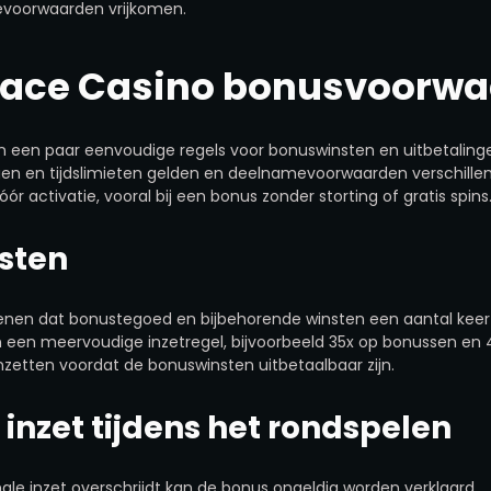
evoorwaarden vrijkomen.
alace Casino bonusvoorw
den een paar eenvoudige regels voor bonuswinsten en uitbetalinge
en en tijdslimieten gelden en deelnamevoorwaarden verschillen p
 activatie, vooral bij een bonus zonder storting of gratis spins
isten
enen dat bonustegoed en bijbehorende winsten een aantal keer 
 een meervoudige inzetregel, bijvoorbeeld 35x op bonussen en 40x
nzetten voordat de bonuswinsten uitbetaalbaar zijn.
inzet tijdens het rondspelen
ale inzet overschrijdt kan de bonus ongeldig worden verklaard.