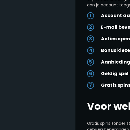
aan je account toeg
Account a
E-mail beve
Acties open
Bonus kieze
Aanbieding
Geldig spel
Gratis spin
Voor wel
Gratis spins zonder st
gebruiksbeperkingen.