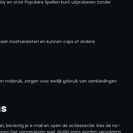
y en onze Populaire Spellen kunt uitproberen zonder
n aan inzetvereisten en kunnen caps of andere
misbruik, zorgen voor eerlijk gebruik van aanbiedingen
us
n, bevestig je e‑mail en open de actiessectie. Kies de no-
pen het aangegeven spel. Gratis spins worden vervolgens