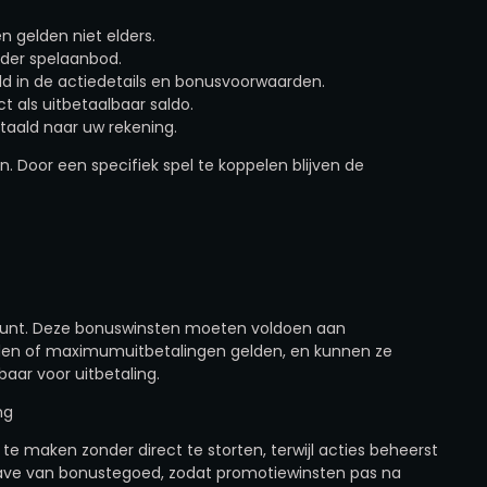
n gelden niet elders.
nder spelaanbod.
ld in de actiedetails en bonusvoorwaarden.
 als uitbetaalbaar saldo.
aald naar uw rekening.
 Door een specifiek spel te koppelen blijven de
account. Deze bonuswinsten moeten voldoen aan
rden of maximumuitbetalingen gelden, en kunnen ze
aar voor uitbetaling.
ng
te maken zonder direct te storten, terwijl acties beheerst
jgave van bonustegoed, zodat promotiewinsten pas na