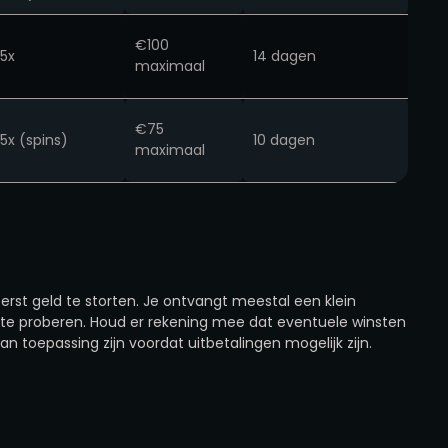
€100
5x
14 dagen
maximaal
€75
5x (spins)
10 dagen
maximaal
eerst geld te storten. Je ontvangt meestal een klein
 te proberen. Houd er rekening mee dat eventuele winsten
n toepassing zijn voordat uitbetalingen mogelijk zijn.