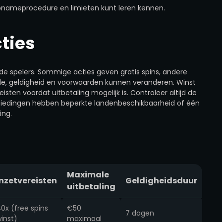
pnameprocedure en limieten kunt leren kennen.
ties
de spelers. Sommige acties geven gratis spins, andere
ode, geldigheid en voorwaarden kunnen veranderen. Winst
sten voordat uitbetaling mogelijk is. Controleer altijd de
iedingen hebben beperkte landenbeschikbaarheid of één
ing.
Maximale
Inzetvereisten
Geldigheidsduur
uitbetaling
0x (free spins
€50
7 dagen
inst)
maximaal