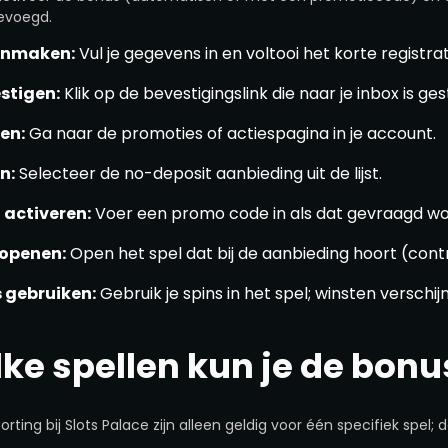
evoegd.
anmaken:
Vul je gegevens in en voltooi het korte registrat
stigen:
Klik op de bevestigingslink die naar je inbox is ges
en:
Ga naar de promoties of actiespagina in je account.
n:
Selecteer de no-deposit aanbieding uit de lijst.
 activeren:
Voer een promo code in als dat gevraagd wo
 openen:
Open het spel dat bij de aanbieding hoort (con
s gebruiken:
Gebruik je spins in het spel; winsten verschi
ke spellen kun je de bon
orting bij Slots Palace zijn alleen geldig voor één specifiek spel; 