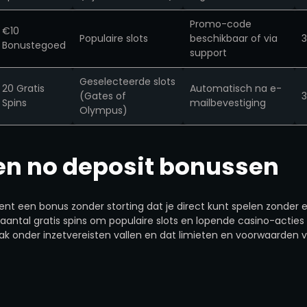
Promo-code
€10
Populaire slots
beschikbaar of via
3
Bonustegoed
support
Geselecteerde slots
20 Gratis
Automatisch na e-
(Gates of
3
Spins
mailbevestiging
Olympus)
en no deposit bonussen
kent een bonus zonder storting dat je direct kunt spelen zonder 
antal gratis spins om populaire slots en lopende casino-acties
k onder inzetvereisten vallen en dat limieten en voorwaarden va