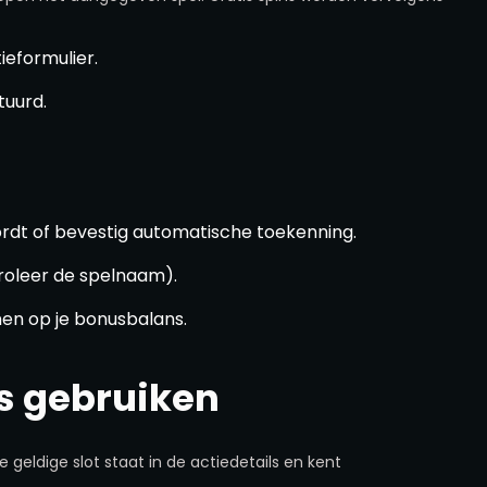
ieformulier.
tuurd.
rdt of bevestig automatische toekenning.
troleer de spelnaam).
jnen op je bonusbalans.
us gebruiken
de geldige slot staat in de actiedetails en kent