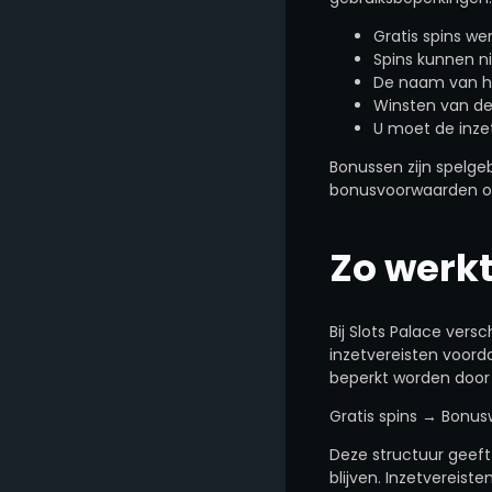
Gratis spins we
Spins kunnen ni
De naam van het
Winsten van de 
U moet de inze
Bonussen zijn spelge
bonusvoorwaarden over
Zo werkt
Bij Slots Palace ver
inzetvereisten voor
beperkt worden door 
Gratis spins → Bonus
Deze structuur geeft 
blijven. Inzetvereis