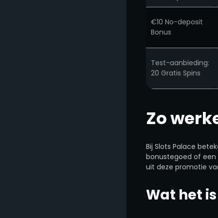
€10 No-deposit
Bonus
Test-aanbieding:
20 Gratis Spins
Zo werk
Bij Slots Palace bete
bonustegoed of een a
uit deze promotie vaa
Wat het is