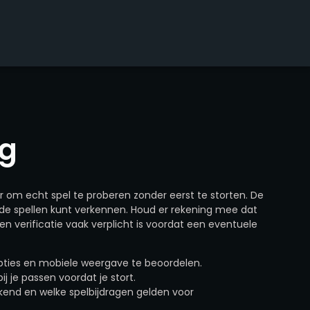
ng
r om echt spel te proberen zonder eerst te storten. De
n de spellen kunt verkennen. Houd er rekening mee dat
n verificatie vaak verplicht is voordat een eventuele
opties en mobiele weergave te beoordelen.
ij je passen voordat je stort.
kend en welke spelbijdragen gelden voor