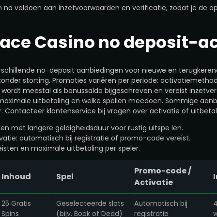
na voldoen aan inzetvoorwaarden en verificatie, zodat je de o
lace Casino no deposit-ac
erschillende no-deposit aanbiedingen voor nieuwe en terugkeren
onder storting. Promoties variëren per periode: activatiemeth
 wordt meestal als bonussaldo bijgeschreven en vereist inzetverei
aximale uitbetaling en welke spellen meedoen. Sommige aanb
. Contacteer klantenservice bij vragen over activatie of uitbetal
en met langere geldigheidsduur voor rustig uitspe len.
vatie: automatisch bij registratie of promo-code vereist.
eisten en maximale uitbetaling per speler.
Promo-code /
Inhoud
Spel
Activatie
25 Gratis
Geselecteerde slots
Automatisch bij
4
Spins
(bijv. Book of Dead)
registratie
w