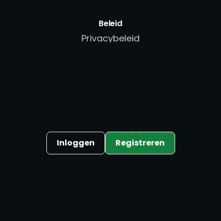
Beleid
Privacybeleid
Algemene voorwaarden
Cookiebeleid
AML/KYC-beleid
Inloggen
Registreren
Nederlands
▾
©
2026
. Alle rechten voorbehouden