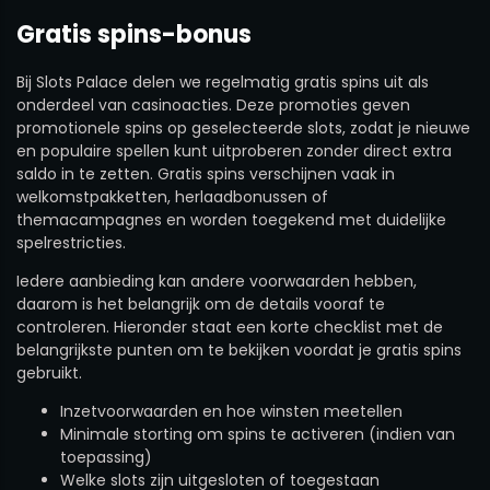
Gratis spins-bonus
Bij Slots Palace delen we regelmatig gratis spins uit als
onderdeel van casinoacties. Deze promoties geven
promotionele spins op geselecteerde slots, zodat je nieuwe
en populaire spellen kunt uitproberen zonder direct extra
saldo in te zetten. Gratis spins verschijnen vaak in
welkomstpakketten, herlaadbonussen of
themacampagnes en worden toegekend met duidelijke
spelrestricties.
Iedere aanbieding kan andere voorwaarden hebben,
daarom is het belangrijk om de details vooraf te
controleren. Hieronder staat een korte checklist met de
belangrijkste punten om te bekijken voordat je gratis spins
gebruikt.
Inzetvoorwaarden en hoe winsten meetellen
Minimale storting om spins te activeren (indien van
toepassing)
Welke slots zijn uitgesloten of toegestaan