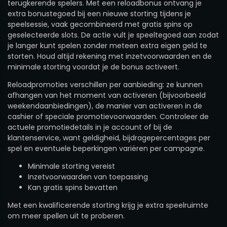
terugkerende spelers. Met een reloadbonus ontvang je
extra bonustegoed bij een nieuwe storting tijdens je
speelsessie, vaak gecombineerd met gratis spins op
geselecteerde slots. De actie vult je speeltegoed aan zodat
je langer kunt spelen zonder meteen extra eigen geld te
storten. Houd altijd rekening met inzetvoorwaarden en de
minimale storting voordat je de bonus activeert.
Reloadpromoties verschillen per aanbieding: ze kunnen
afhangen van het moment van activeren (bijvoorbeeld
weekendaanbiedingen), de manier van activeren in de
cashier of speciale promotievoorwaarden. Controleer de
actuele promotiedetails in je account of bij de
klantenservice, want geldigheid, bijdragepercentages per
spel en eventuele beperkingen variëren per campagne.
Minimale storting vereist
Inzetvoorwaarden van toepassing
Kan gratis spins bevatten
Met een kwalificerende storting krijg je extra speelruimte
om meer spellen uit te proberen.