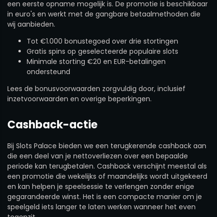
een eerste opname mogelijk is. De promotie is beschikbaar
in euro's en werkt met de gangbare betaalmethoden die
wij aanbieden.
Tot €1.000 bonustegoed over drie stortingen
Gratis spins op geselecteerde populaire slots
Minimale storting €20 en EUR-betalingen
ondersteund
Lees de bonusvoorwaarden zorgvuldig door, inclusief
inzetvoorwaarden en overige beperkingen.
Cashback-actie
Bij Slots Palace bieden we een terugkerende cashback aan
die een deel van je nettoverliezen over een bepaalde
periode kan terugbetalen. Cashback verschijnt meestal als
een promotie die wekelijks of maandelijks wordt uitgekeerd
en kan helpen je speelsessie te verlengen zonder enige
gegarandeerde winst. Het is een compacte manier om je
speelgeld iets langer te laten werken wanneer het even
tegenzit.