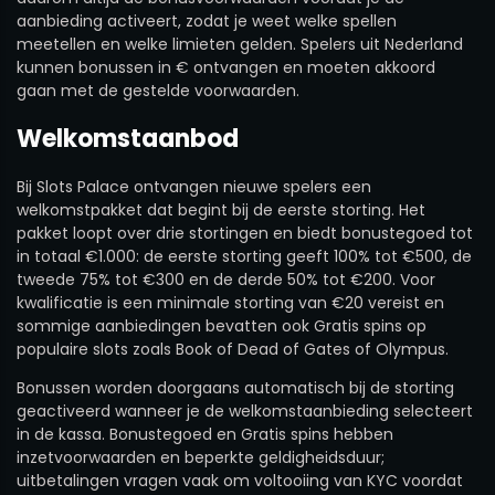
aanbieding activeert, zodat je weet welke spellen
meetellen en welke limieten gelden. Spelers uit Nederland
kunnen bonussen in € ontvangen en moeten akkoord
gaan met de gestelde voorwaarden.
Welkomstaanbod
Bij Slots Palace ontvangen nieuwe spelers een
welkomstpakket dat begint bij de eerste storting. Het
pakket loopt over drie stortingen en biedt bonustegoed tot
in totaal €1.000: de eerste storting geeft 100% tot €500, de
tweede 75% tot €300 en de derde 50% tot €200. Voor
kwalificatie is een minimale storting van €20 vereist en
sommige aanbiedingen bevatten ook Gratis spins op
populaire slots zoals Book of Dead of Gates of Olympus.
Bonussen worden doorgaans automatisch bij de storting
geactiveerd wanneer je de welkomstaanbieding selecteert
in de kassa. Bonustegoed en Gratis spins hebben
inzetvoorwaarden en beperkte geldigheidsduur;
uitbetalingen vragen vaak om voltooiing van KYC voordat