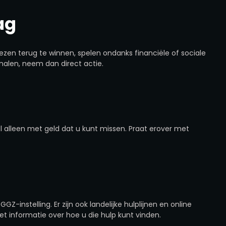
ag
iezen terug te winnen, spelen ondanks financiële of sociale
nalen, neem dan direct actie.
eel alleen met geld dat u kunt missen. Praat erover met
-instelling. Er zijn ook landelijke hulplijnen en online
et informatie over hoe u die hulp kunt vinden.