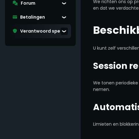
We richten ons op pre
Forum
en dat we verdachte 
Betalingen
Beschik
Verantwoord spelen
U kunt zelf verschill
Session r
We tonen periodieke 
nemen.
Automatis
Limieten en blokkeri