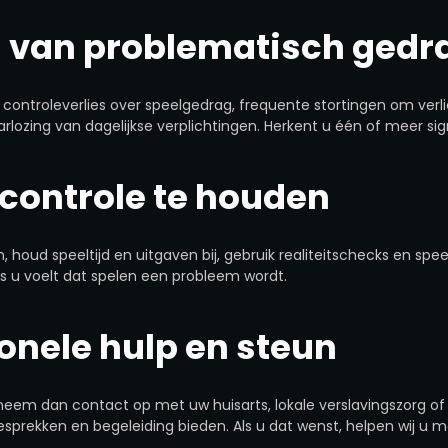
 van problematisch gedr
: controleverlies over speelgedrag, frequente stortingen om verl
rlozing van dagelijkse verplichtingen. Herkent u één of meer sig
controle te houden
in, houd speeltijd en uitgaven bij, gebruik realiteitschecks en sp
ls u voelt dat spelen een probleem wordt.
onele hulp en steun
neem dan contact op met uw huisarts, lokale verslavingszorg of GGZ
sprekken en begeleiding bieden. Als u dat wenst, helpen wij u m