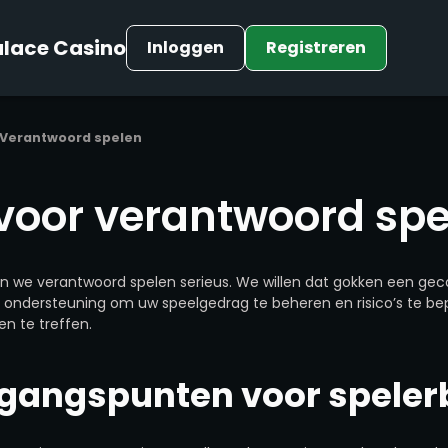
alace Casino
Inloggen
Registreren
Verantwoord spelen
 voor verantwoord sp
n we verantwoord spelen serieus. We willen dat gokken een gecon
en ondersteuning om uw speelgedrag te beheren en risico’s te be
n te treffen.
tgangspunten voor spele